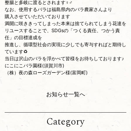
整腸と多岐に渡るとされます‍♀️‍♂️
なお、使用するバラは福島県内のバラ農家さんより
購入させていただいております
満開に咲ききってしまった本来は捨てられてしまう花達を
リユースすることで、SDGsの「つくる責任、つかう責
任」の目標達成を
推進し、循環型社会の実現に少しでも寄与すればと期待し
ています♻️
当日は沢山のバラを浮かべて皆様をお待ちしております♪
にこにこバラ園様(須賀川市)
（株）夜の森ローズガーデン様(富岡町)
お知らせ一覧へ
Category