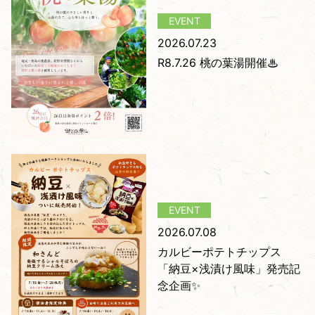
2026.07.23
R8.7.26 桃の葉湯開催♨
2026.07.08
カルビーポテトチップス
「納豆×浅漬け風味」発売記
念企画✨