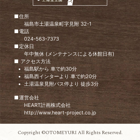
住所
福島市土湯温泉町字見附 32-1
電話
024-563-7373
定休日
年中無休 (メンテナンスによる休館日有)
アクセス方法
福島駅から 車で約30分
福島西インターより 車で約20分
土湯温泉見附バス停より 徒歩3分
運営会社
HEART計画株式会社
http://www.heart-project.co.jp
Copyright ©OTOMEYURI All Rights Reserved.