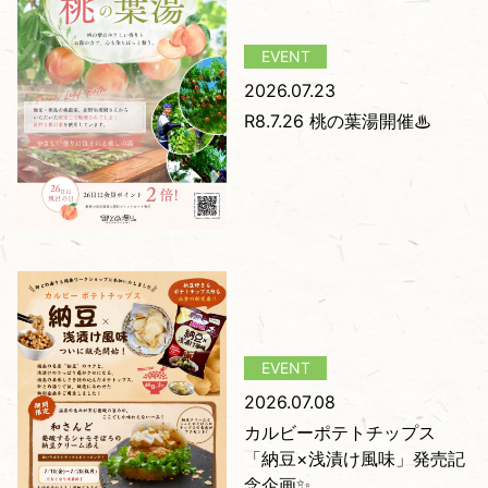
2026.07.23
R8.7.26 桃の葉湯開催♨
2026.07.08
カルビーポテトチップス
「納豆×浅漬け風味」発売記
念企画✨